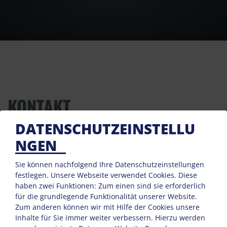
KONTAKT
DATENSCHUTZEINSTELLU
NGEN
Christian Elsensohn
Dorf 548
Sie können nachfolgend Ihre Datenschutzeinstellungen
6764 Lech am Arlberg
festlegen.
Unsere Webseite verwendet Cookies. Diese
haben zwei Funktionen: Zum einen sind sie erforderlich
Tel. :
+43 5583 3051
für die grundlegende Funktionalität unserer Website.
E-Mail:
welcome@montfort-lech.at
Zum anderen können wir mit Hilfe der Cookies unsere
Inhalte für Sie immer weiter verbessern. Hierzu werden