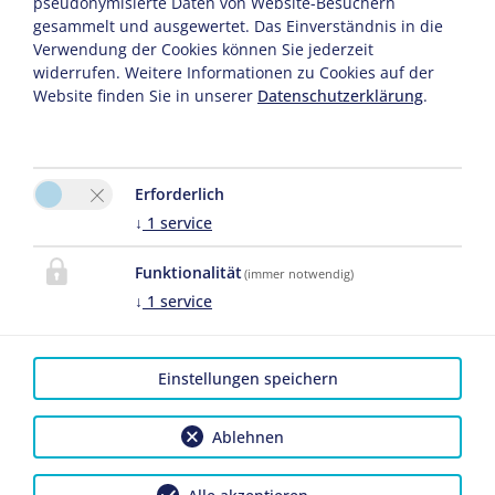
pseudonymisierte Daten von Website-Besuchern
gesammelt und ausgewertet. Das Einverständnis in die
Verwendung der Cookies können Sie jederzeit
widerrufen. Weitere Informationen zu Cookies auf der
Website finden Sie in unserer
Datenschutzerklärung
.
Erforderlich
↓
1
service
Bitte aktivieren Sie in den Cookie Einstellungen die Option
"Funktionalität" für die korrekte Map-Darstellung
Funktionalität
(immer notwendig)
Cookie Einstellungen
↓
1
service
Einstellungen speichern
Ablehnen